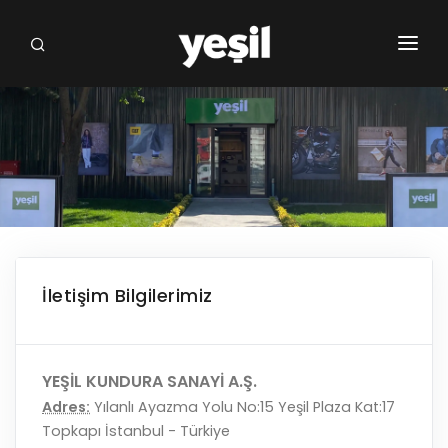
ANASAYFA
KURUMSAL
MARKALAR
MAĞAZALARIMIZ
FRANCHISE
İletişim Bilgilerimiz
BIZDEN HABERLER
İLETIŞIM
YEŞİL KUNDURA SANAYİ A.Ş.
Adres:
Yılanlı Ayazma Yolu No:15 Yeşil Plaza Kat:17
Topkapı İstanbul - Türkiye